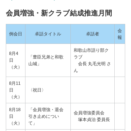
会員増強・新クラブ結成推進月間
会
例会日
卓話タイトル
卓話者
報
和歌山市語り部ク
8月4
「豊臣兄弟と和歌
ラブ
日
山城」
会長 丸毛光明 さ
（火）
ん
8月11
日
〈祝日〉
（火）
8月18
「会員増強・退会
会員増強委員会
日
引き止めについ
塚本貞治 委員長
（火）
て」