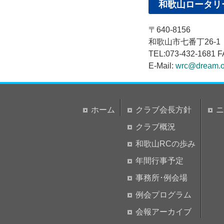
和歌山ロータリ
〒640-8156
和歌山市七番丁26-
TEL:073-432-1681 F
E-Mail:
wrc@dream.o
ホーム
クラブ会長方針
ニ
クラブ概況
和歌山RCの歩み
年間行事予定
事務所･例会場
例会プログラム
会報アーカイブ