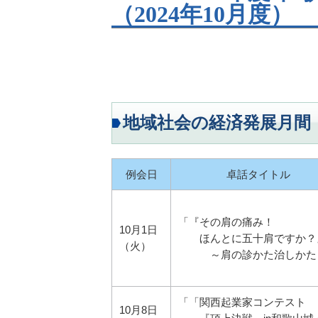
（2024年10月度）
地域社会の経済発展月間
例会日
卓話タイトル
「『その肩の痛み！
10月1日
ほんとに五十肩ですか？
（火）
～肩の診かた治しかた
「「関西起業家コンテスト
10月8日