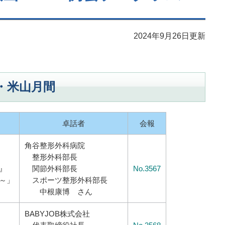
2024年9月26日更新
・米山月間
卓話者
会報
角谷整形外科病院
整形外科部長
』
関節外科部長
No.3567
～」
スポーツ整形外科部長
中根康博 さん
BABYJOB株式会社