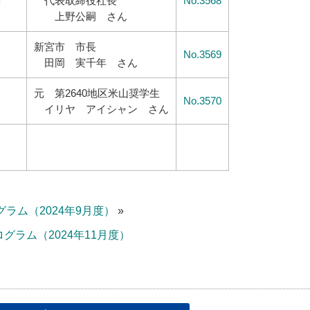
」
代表取締役社長
No.3568
上野公嗣 さん
新宮市 市長
No.3569
田岡 実千年 さん
元 第2640地区米山奨学生
No.3570
イリヤ アイシャン さん
グラム（2024年9月度）
»
ログラム（2024年11月度）