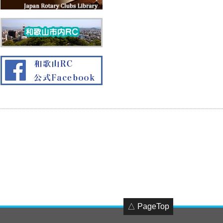
△ PageTop