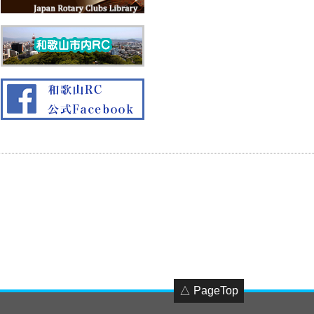
△ PageTop