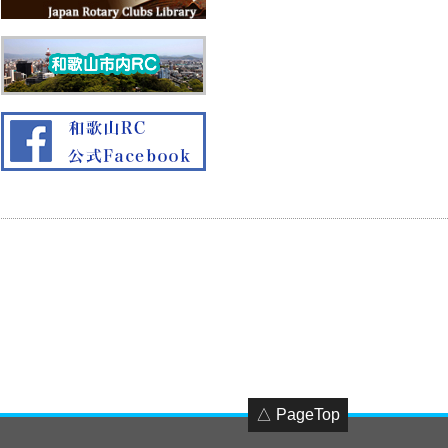
△ PageTop