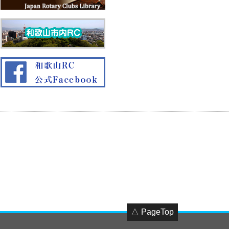
△ PageTop